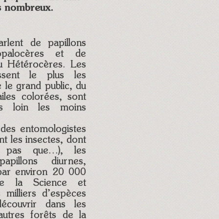
us nombreux.
palocères et de
ou Hétérocères. Les
ssent le plus les
le grand public, du
ailes colorées, sont
s loin les moins
des entomologistes
ent les insectes, dont
s pas que…), les
pillons diurnes,
 par environ 20 000
e la Science et
 milliers d’espèces
écouvrir dans les
autres forêts de la