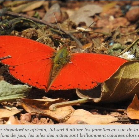
 rhopalocère africain, lui sert à attirer les femelles en vue de l
lons de jour, les ailes des mâles sont brillamment colorées alors 