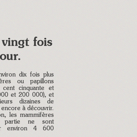
vingt fois
our.
viron dix fois plus
ères ou papillons
e cent cinquante et
000 et 200 000), et
ieurs dizaines de
 encore à découvrir.
on, les mammifères
 partie ne sont
ar environ 4 600