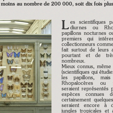
 moins au nombre de 200 000, soit dix fois pl
Les scientifiques parlent de papillons
diurnes ou Rho
papillons nocturnes 
premiers qui intére
collectionneurs comme 
fait surtout de leurs 
pourtant et de trè
nombreux.
Mieux connus, même 
(scientifiques qui étudi
les papillons, mai
Rhopalocères ou pa
seraient représentés
espèces connues d
certainement quelques
seraient encore à d
jungles tropicales et 