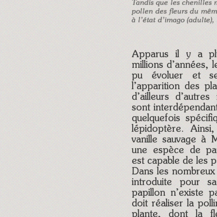
Tandis que les chenilles 
pollen des fleurs du mêm
à l’état d’imago (adulte)
Apparus il y a pl
millions d’années, 
pu évoluer et se 
l’apparition des p
d’ailleurs d’autres
sont interdépendant
quelquefois spécif
lépidoptère. Ainsi
vanille sauvage à 
une espèce de papi
est capable de les po
Dans les nombreux p
introduite pour s
papillon n’existe 
doit réaliser la polli
plante, dont la f