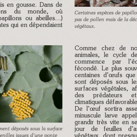
ais en gousse. Dans de
ions du monde, où
Certaines espèces de papill
papillons ou abeilles…)
pas de pollen mais de la dé
antes qui en dépendaient
végétaux.
Comme chez de nom
animales, le cycle d
commence par l’éc
fécondé. Le plus souve
centaines d’œufs que
sont déposés sous les
surfaces végétales, a
des prédateurs et
climatiques défavorable
De l’œuf sortira ass
minuscule larve appel
grandir très vite en se
jour de feuilles d’
ent déposés sous la surface
végétaux, dont presque
henilles issues d’une ponte