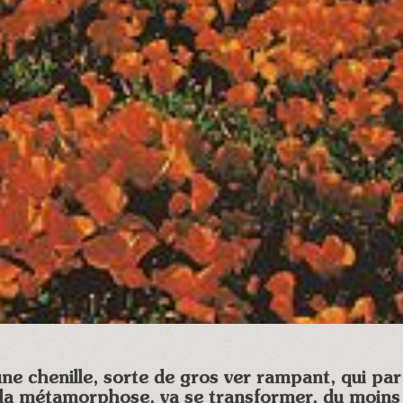
une chenille, sorte de gros ver rampant, qui p
 la métamorphose, va se transformer, du moins 