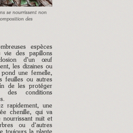
ons se nourrissent non
composition des
breuses espèces
e vie des papillons
losion d’un œuf
nt, les dizaines ou
 pond une femelle,
 feuilles ou autres
fin de les protéger
 des conditions
s.
ez rapidement, une
ée chenille, qui va
 nourrissant nuit et
arbres ou d’autres
 toujours la plante