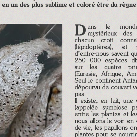
, en un des plus sublime et coloré être du règne
Dans le monde prodigieux et
mystérieux des 
chacun croit connaî
(lépidoptères), et
d’entre-nous savent qu’
250 000 espèces diff
sur les quatre prin
(Eurasie, Afrique, Am
Seul le continent Antar
dépourvu de couvert v
pas.
Il existe, en fait, une 
(appelée symbiose par
entre les plantes et l
nous allons le voir en 
de vie, les papillons o
plantes pour se nourrir,