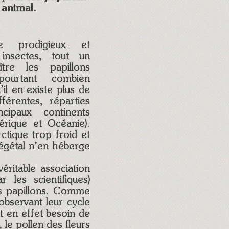
 animal.
insectes, tout un
tre les papillons
 pourtant combien
il en existe plus de
érentes, réparties
cipaux continents
érique et Océanie).
ctique trop froid et
égétal n’en héberge
véritable association
 les scientifiques)
es papillons. Comme
observant leur cycle
nt en effet besoin de
 le pollen des fleurs