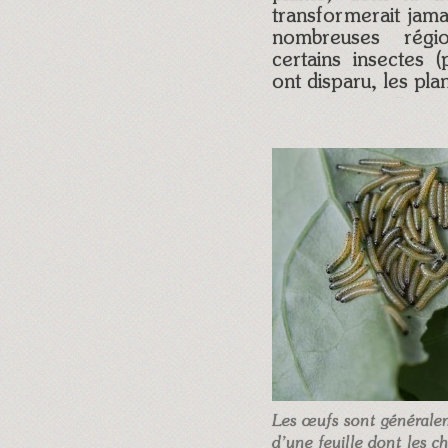
transformerait jam
nombreuses rég
certains insectes (
ont disparu, les pl
Les œufs sont généralem
d’une feuille dont les c