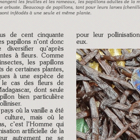
mangent les feuilles et les rameaux, les papillons adultes de la
e arbuste. Beaucoup de papillons, tant pour leurs larves (chenil
, sont inféodés à une seule et même plante.
us de cent cinquante
pour leur pollinisatio
les papillons n’ont donc
eux.
diversifier qu’après
lantes à fleurs. Comme
 insectes, les papillons
s de certaines plantes,
iques à une espèce de
, le cas des fleurs de
Madagascar, dont seule
llon bien particulière
lliniser.
ays où la vanille a été
a culture, mais où le
pas, c’est l’Homme qui
nisation artificielle de la
leur autrement ne se